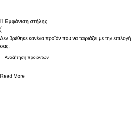
Upholstered chair
Εμφάνιση στήλης
Discount 10%
Δεν βρέθηκε κανένα προϊόν που να ταιριάζει με την επιλογή
Shop Now
σας.
Read More