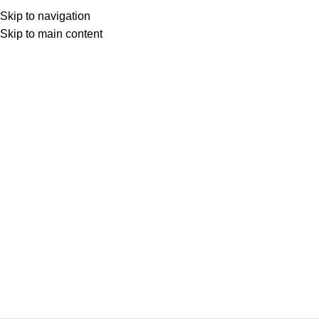
Skip to navigation
Skip to main content
Κατηγορίες
ΑΝΆΦΛΕΞΗ – ΜΠΟΥΖΊ
ΑΜΆΞΩΜΑ ΕΊΔΗ ΦΑΝΟΠΟΙΊΑΣ
ΑΜΆΞΩΜΑ ΕΞΩΤΕΡΙΚΌ
ΑΜΆΞΩΜΑ ΕΣΩΤΕΡΙΚΌ
ΑΝΆΡΤΗΣΗ & ΤΙΜΌΝΙ
ΑΞΕΣΟΥΆΡ – ΠΕΡΙΠΟΊΗΣΗ
ΒΕΛΤΊΩΣΗ – TUNING
ΕΞΆΤΜΙΣΗ
ΖΆΝΤΕΣ & ΛΆΣΤΙΧΑ
ΗΛΕΚΤΡΙΚΆ – ΗΛΕΚΤΡΟΝΙΚΆ
ΉΧΟΣ – ΕΙΚΌΝΑ -GPS
ΛΙΠΑΝΤΙΚΆ – ΦΊΛΤΡΑ – ΧΗΜΙΚΆ
ΜΗΧΑΝΙΚΆ
ΦΡΈΝΑ
ΦΩΤΙΣΜΌΣ – ΦΩΤΙΣΤΙΚΆ
ΨΎΞΗ – ΘΈΡΜΑΝΣΗ – ΚΛΙΜΑΤΙΣΜΌΣ