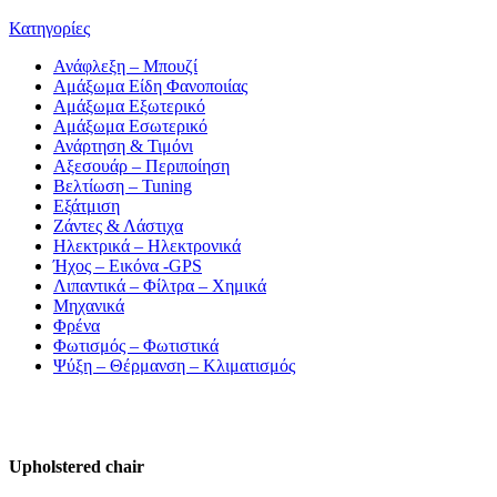
Κατηγορίες
Ανάφλεξη – Μπουζί
Αμάξωμα Είδη Φανοποιίας
Αμάξωμα Εξωτερικό
Αμάξωμα Εσωτερικό
Ανάρτηση & Τιμόνι
Αξεσουάρ – Περιποίηση
Βελτίωση – Tuning
Εξάτμιση
Ζάντες & Λάστιχα
Ηλεκτρικά – Ηλεκτρονικά
Ήχος – Εικόνα -GPS
Λιπαντικά – Φίλτρα – Χημικά
Μηχανικά
Φρένα
Φωτισμός – Φωτιστικά
Ψύξη – Θέρμανση – Κλιματισμός
Upholstered chair