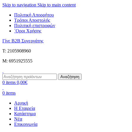
Skip to navigation
Skip to main content
Πολιτική Απορρήτου
Τρόποι Αποστολής
Πολιτική επιστροφών
΄Οροι Χρήσης
Γίνε B2B Συνεργάτης
Τ: 2105908960
M: 6951925555
Αναζήτηση
0
items
0,00
€
0
items
Αρχική
Η Εταιρεία
Κατάστημα
Νέα
Επικοινωνία