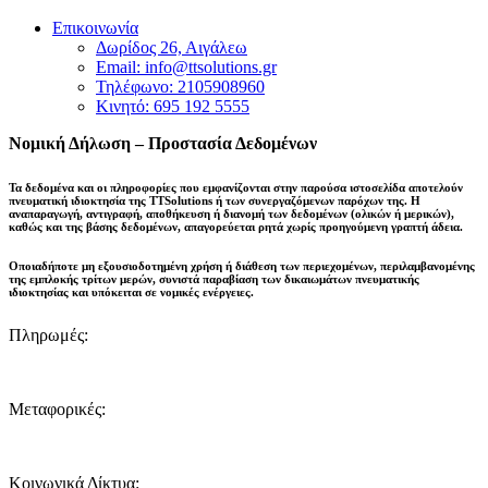
Επικοινωνία
Δωρίδος 26, Αιγάλεω
Email: info@ttsolutions.gr
Τηλέφωνο: 2105908960
Κινητό: 695 192 5555
Νομική Δήλωση – Προστασία Δεδομένων
Τα δεδομένα και οι πληροφορίες που εμφανίζονται στην παρούσα ιστοσελίδα αποτελούν
πνευματική ιδιοκτησία της
TTSolutions
ή των συνεργαζόμενων παρόχων της. Η
αναπαραγωγή, αντιγραφή, αποθήκευση ή διανομή των δεδομένων (ολικών ή μερικών),
καθώς και της βάσης δεδομένων,
απαγορεύεται ρητά χωρίς προηγούμενη γραπτή άδεια
.
Οποιαδήποτε μη εξουσιοδοτημένη χρήση ή διάθεση των περιεχομένων, περιλαμβανομένης
της εμπλοκής τρίτων μερών, συνιστά παραβίαση των δικαιωμάτων πνευματικής
ιδιοκτησίας και
υπόκειται σε νομικές ενέργειες
.
Πληρωμές:
Μεταφορικές:
Κοινωνικά Δίκτυα: