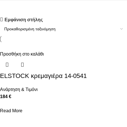
Upholstered chair
Εμφάνιση στήλης
Discount 10%
Shop Now
Προσθήκη στο καλάθι
ELSTOCK κρεμαγιέρα 14-0541
Ανάρτηση & Τιμόνι
184 €
Read More