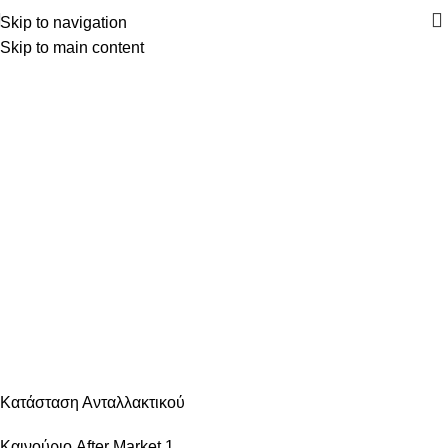
Skip to navigation
Skip to main content
Κατηγορίες
ΑΝΆΦΛΕΞΗ – ΜΠΟΥΖΊ
ΑΜΆΞΩΜΑ ΕΊΔΗ ΦΑΝΟΠΟΙΊΑΣ
ΑΜΆΞΩΜΑ ΕΞΩΤΕΡΙΚΌ
ΑΜΆΞΩΜΑ ΕΣΩΤΕΡΙΚΌ
ΑΝΆΡΤΗΣΗ & ΤΙΜΌΝΙ
ΑΞΕΣΟΥΆΡ – ΠΕΡΙΠΟΊΗΣΗ
ΒΕΛΤΊΩΣΗ – TUNING
ΕΞΆΤΜΙΣΗ
ΖΆΝΤΕΣ & ΛΆΣΤΙΧΑ
ΗΛΕΚΤΡΙΚΆ – ΗΛΕΚΤΡΟΝΙΚΆ
ΉΧΟΣ – ΕΙΚΌΝΑ -GPS
ΛΙΠΑΝΤΙΚΆ – ΦΊΛΤΡΑ – ΧΗΜΙΚΆ
ΜΗΧΑΝΙΚΆ
ΦΡΈΝΑ
ΦΩΤΙΣΜΌΣ – ΦΩΤΙΣΤΙΚΆ
ΨΎΞΗ – ΘΈΡΜΑΝΣΗ – ΚΛΙΜΑΤΙΣΜΌΣ
Κατάσταση Ανταλλακτικού
Καινούριο After Market
1