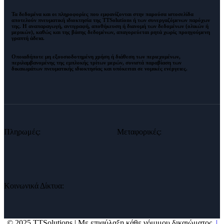
Τα δεδομένα και οι πληροφορίες που εμφανίζονται στην παρούσα ιστοσελίδα
αποτελούν πνευματική ιδιοκτησία της
TTSolutions
ή των συνεργαζόμενων παρόχων
της. Η αναπαραγωγή, αντιγραφή, αποθήκευση ή διανομή των δεδομένων (ολικών ή
μερικών), καθώς και της βάσης δεδομένων,
απαγορεύεται ρητά χωρίς προηγούμενη
γραπτή άδεια
.
Οποιαδήποτε μη εξουσιοδοτημένη χρήση ή διάθεση των περιεχομένων,
περιλαμβανομένης της εμπλοκής τρίτων μερών, συνιστά παραβίαση των
δικαιωμάτων πνευματικής ιδιοκτησίας και
υπόκειται σε νομικές ενέργειες
.
Πληρωμές:
Μεταφορικές:
Κοινωνικά Δίκτυα:
© 2025 TTSolutions | Με επιφύλαξη κάθε νόμιμου δικαιώματος.
|