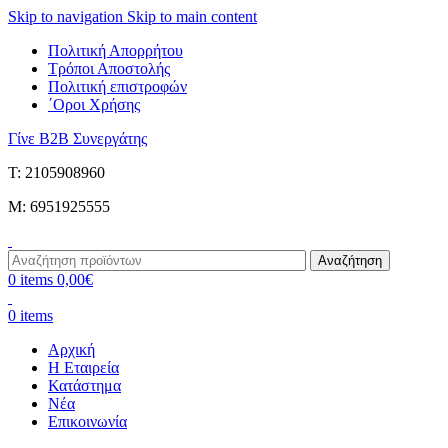
Skip to navigation
Skip to main content
Πολιτική Απορρήτου
Τρόποι Αποστολής
Πολιτική επιστροφών
΄Οροι Χρήσης
Γίνε B2B Συνεργάτης
Τ: 2105908960
M: 6951925555
Αναζήτηση
0
items
0,00
€
0
items
Αρχική
Η Εταιρεία
Κατάστημα
Νέα
Επικοινωνία