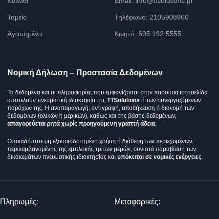
Καλάθι
Email: info@ttsolutions.gr
Ταμείο
Τηλέφωνο: 2105908960
Αγαπημένα
Κινητό: 695 192 5555
Νομική Δήλωση – Προστασία Δεδομένων
Τα δεδομένα και οι πληροφορίες που εμφανίζονται στην παρούσα ιστοσελίδα
αποτελούν πνευματική ιδιοκτησία της
TTSolutions
ή των συνεργαζόμενων
παρόχων της. Η αναπαραγωγή, αντιγραφή, αποθήκευση ή διανομή των
δεδομένων (ολικών ή μερικών), καθώς και της βάσης δεδομένων,
απαγορεύεται ρητά χωρίς προηγούμενη γραπτή άδεια
.
Οποιαδήποτε μη εξουσιοδοτημένη χρήση ή διάθεση των περιεχομένων,
περιλαμβανομένης της εμπλοκής τρίτων μερών, συνιστά παραβίαση των
δικαιωμάτων πνευματικής ιδιοκτησίας και
υπόκειται σε νομικές ενέργειες
.
Πληρωμές:
Μεταφορικές: