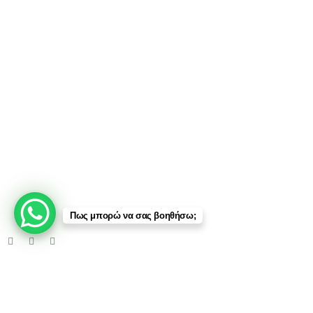
προηγούμενη γραπτή άδεια
.
Οποιαδήποτε μη εξουσιοδοτημένη χρήση ή διάθεση των περιεχομένων,
περιλαμβανομένης της εμπλοκής τρίτων μερών, συνιστά παραβίαση των
δικαιωμάτων πνευματικής ιδιοκτησίας και
υπόκειται σε νομικές ενέργειες
.
Πληρωμές:
Μεταφορικές:
Κοινωνικά Δίκτυα:
Πως μπορώ να σας βοηθήσω;
© 2025 TTSolutions | Με επιφύλαξη κάθε νόμιμου δικαιώματος.
| By Thinkeasy
.
Έλεγχος Οχήματος μέσω Αριθμού Πλαισίου (VIN)