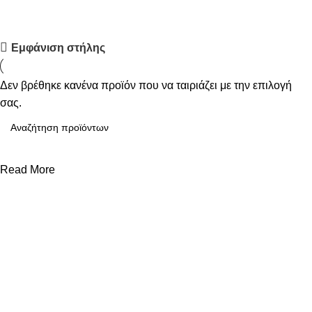
Upholstered chair
Εμφάνιση στήλης
Discount 10%
Δεν βρέθηκε κανένα προϊόν που να ταιριάζει με την επιλογή
Shop Now
σας.
Read More