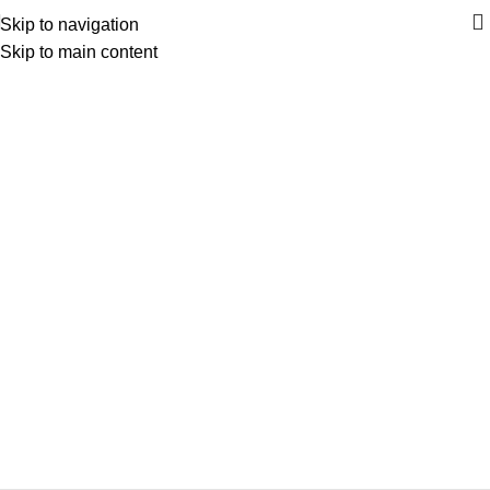
Skip to navigation
Skip to main content
Κατηγορίες
ΑΝΆΦΛΕΞΗ – ΜΠΟΥΖΊ
ΑΜΆΞΩΜΑ ΕΊΔΗ ΦΑΝΟΠΟΙΊΑΣ
ΑΜΆΞΩΜΑ ΕΞΩΤΕΡΙΚΌ
ΑΜΆΞΩΜΑ ΕΣΩΤΕΡΙΚΌ
ΑΝΆΡΤΗΣΗ & ΤΙΜΌΝΙ
ΑΞΕΣΟΥΆΡ – ΠΕΡΙΠΟΊΗΣΗ
ΒΕΛΤΊΩΣΗ – TUNING
ΕΞΆΤΜΙΣΗ
ΖΆΝΤΕΣ & ΛΆΣΤΙΧΑ
ΗΛΕΚΤΡΙΚΆ – ΗΛΕΚΤΡΟΝΙΚΆ
ΉΧΟΣ – ΕΙΚΌΝΑ -GPS
ΛΙΠΑΝΤΙΚΆ – ΦΊΛΤΡΑ – ΧΗΜΙΚΆ
ΜΗΧΑΝΙΚΆ
ΦΡΈΝΑ
ΦΩΤΙΣΜΌΣ – ΦΩΤΙΣΤΙΚΆ
ΨΎΞΗ – ΘΈΡΜΑΝΣΗ – ΚΛΙΜΑΤΙΣΜΌΣ