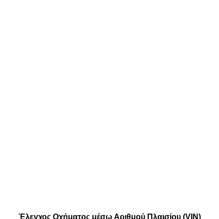
Λογαριασμός
Δωρίδος 26,
Καλάθι
Email: info@
Ταμείο
Τηλέφωνο: 
Αγαπημένα
Κινητό: 695
Μεταφορικές:
.
| By Thinkeasy
.
Έλεγχος Οχήματος μέσω Αριθμού Πλαισίου (VIN)