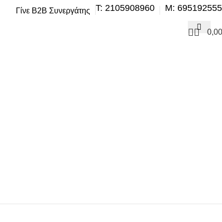
Τ: 2105908960
M: 69519255
Γίνε B2B Συνεργάτης
0,0
ΗΣΗ
ΒΕΛΤΊΩΣΗ – TUNING
ΕΞΆΤΜΙΣΗ
ΖΆΝΤΕΣ & ΛΆΣΤΙΧΑ
ΣΗ – ΚΛΙΜΑΤΙΣΜΌΣ