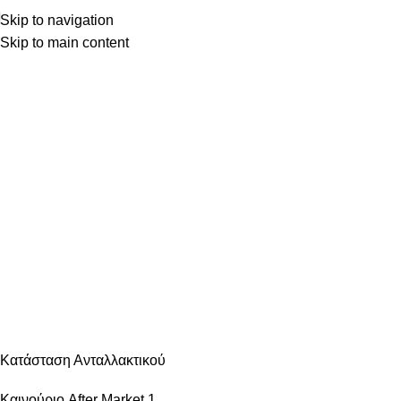
Skip to navigation
Skip to main content
Κατηγορίες
ΑΝΆΦΛΕΞΗ – ΜΠΟΥΖΊ
ΑΜΆΞΩΜΑ ΕΊΔΗ ΦΑΝΟΠΟΙΊΑΣ
ΑΜΆΞΩΜΑ ΕΞΩΤΕΡΙΚΌ
ΑΜΆΞΩΜΑ ΕΣΩΤΕΡΙΚΌ
ΑΝΆΡΤΗΣΗ & ΤΙΜΌΝΙ
ΑΞΕΣΟΥΆΡ – ΠΕΡΙΠΟΊΗΣΗ
ΒΕΛΤΊΩΣΗ – TUNING
ΕΞΆΤΜΙΣΗ
ΖΆΝΤΕΣ & ΛΆΣΤΙΧΑ
ΗΛΕΚΤΡΙΚΆ – ΗΛΕΚΤΡΟΝΙΚΆ
ΉΧΟΣ – ΕΙΚΌΝΑ -GPS
ΛΙΠΑΝΤΙΚΆ – ΦΊΛΤΡΑ – ΧΗΜΙΚΆ
ΜΗΧΑΝΙΚΆ
ΦΡΈΝΑ
ΦΩΤΙΣΜΌΣ – ΦΩΤΙΣΤΙΚΆ
ΨΎΞΗ – ΘΈΡΜΑΝΣΗ – ΚΛΙΜΑΤΙΣΜΌΣ
Κατάσταση Ανταλλακτικού
Καινούριο After Market
1