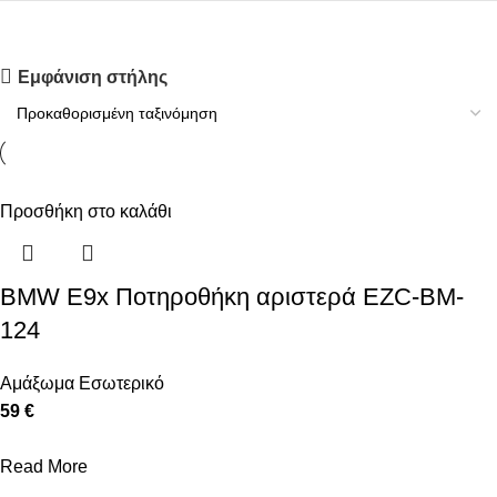
Upholstered chair
Εμφάνιση στήλης
Discount 10%
Shop Now
Προσθήκη στο καλάθι
BMW E9x Ποτηροθήκη αριστερά EZC-BM-
124
Αμάξωμα Εσωτερικό
59 €
Read More