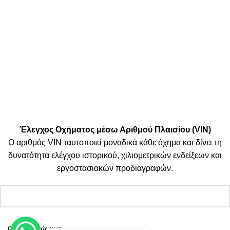
Μεταφορικές:
Κοινωνικά Δίκτυα:
© 2025 TTSolutions | Με επιφύλαξη κάθε νόμιμου δικαιώματος.
| By Thinkeasy
.
Έλεγχος Οχήματος μέσω Αριθμού Πλαισίου (VIN)
Ο αριθμός VIN ταυτοποιεί μοναδικά κάθε όχημα και δίνει τη
δυνατότητα ελέγχου ιστορικού, χιλιομετρικών ενδείξεων και
εργοστασιακών προδιαγραφών.