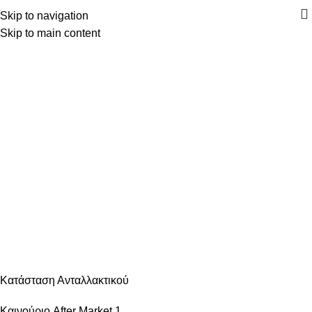
Skip to navigation
Skip to main content
Κατηγορίες
ΑΝΆΦΛΕΞΗ – ΜΠΟΥΖΊ
ΑΜΆΞΩΜΑ ΕΊΔΗ ΦΑΝΟΠΟΙΊΑΣ
ΑΜΆΞΩΜΑ ΕΞΩΤΕΡΙΚΌ
ΑΜΆΞΩΜΑ ΕΣΩΤΕΡΙΚΌ
ΑΝΆΡΤΗΣΗ & ΤΙΜΌΝΙ
ΑΞΕΣΟΥΆΡ – ΠΕΡΙΠΟΊΗΣΗ
ΒΕΛΤΊΩΣΗ – TUNING
ΕΞΆΤΜΙΣΗ
ΖΆΝΤΕΣ & ΛΆΣΤΙΧΑ
ΗΛΕΚΤΡΙΚΆ – ΗΛΕΚΤΡΟΝΙΚΆ
ΉΧΟΣ – ΕΙΚΌΝΑ -GPS
ΛΙΠΑΝΤΙΚΆ – ΦΊΛΤΡΑ – ΧΗΜΙΚΆ
ΜΗΧΑΝΙΚΆ
ΦΡΈΝΑ
ΦΩΤΙΣΜΌΣ – ΦΩΤΙΣΤΙΚΆ
ΨΎΞΗ – ΘΈΡΜΑΝΣΗ – ΚΛΙΜΑΤΙΣΜΌΣ
Κατάσταση Ανταλλακτικού
Καινούριο After Market
1