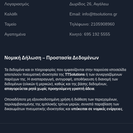
Λογαριασμός
Δωρίδος 26, Αιγάλεω
Καλάθι
Email: info@ttsolutions.gr
Ταμείο
Τηλέφωνο: 2105908960
Αγαπημένα
Κινητό: 695 192 5555
Νομική Δήλωση – Προστασία Δεδομένων
Τα δεδομένα και οι πληροφορίες που εμφανίζονται στην παρούσα ιστοσελίδα
αποτελούν πνευματική ιδιοκτησία της
TTSolutions
ή των συνεργαζόμενων
παρόχων της. Η αναπαραγωγή, αντιγραφή, αποθήκευση ή διανομή των
δεδομένων (ολικών ή μερικών), καθώς και της βάσης δεδομένων,
απαγορεύεται ρητά χωρίς προηγούμενη γραπτή άδεια
.
Οποιαδήποτε μη εξουσιοδοτημένη χρήση ή διάθεση των περιεχομένων,
περιλαμβανομένης της εμπλοκής τρίτων μερών, συνιστά παραβίαση των
δικαιωμάτων πνευματικής ιδιοκτησίας και
υπόκειται σε νομικές ενέργειες
.