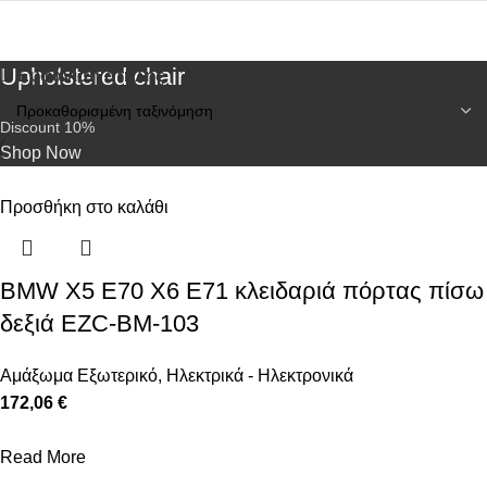
Upholstered chair
Εμφάνιση στήλης
Discount 10%
Shop Now
Προσθήκη στο καλάθι
BMW X5 E70 X6 E71 κλειδαριά πόρτας πίσω
δεξιά EZC-BM-103
Αμάξωμα Εξωτερικό
,
Ηλεκτρικά - Ηλεκτρονικά
172,06 €
Read More