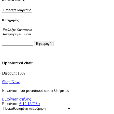
Κατηγορίες
Εφαρμογή
Upholstered chair
Discount 10%
Shop Now
Εμφάνιση του μοναδικού αποτελέσματος
Εμφάνιση στήλης
Εμφάνιση
6
12
18
Όλα