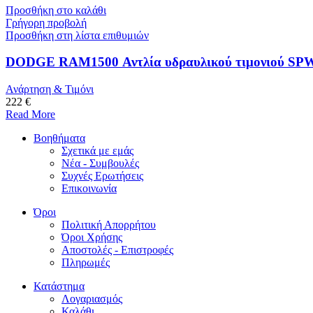
Προσθήκη στο καλάθι
Γρήγορη προβολή
Προσθήκη στη λίστα επιθυμιών
DODGE RAM1500 Αντλία υδραυλικού τιμονιού SP
Ανάρτηση & Τιμόνι
222 €
Read More
Βοηθήματα
Σχετικά με εμάς
Νέα - Συμβουλές
Συχνές Ερωτήσεις
Επικοινωνία
Όροι
Πολιτική Απορρήτου
Όροι Χρήσης
Αποστολές - Επιστροφές
Πληρωμές
Κατάστημα
Λογαριασμός
Καλάθι