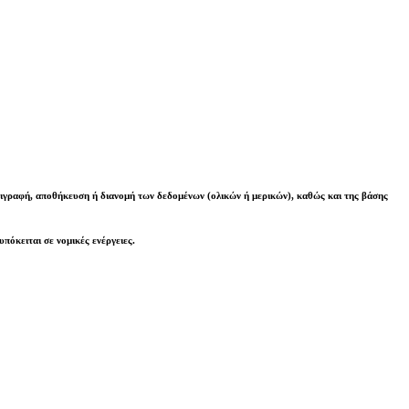
γραφή, αποθήκευση ή διανομή των δεδομένων (ολικών ή μερικών), καθώς και της βάσης
υπόκειται σε νομικές ενέργειες
.