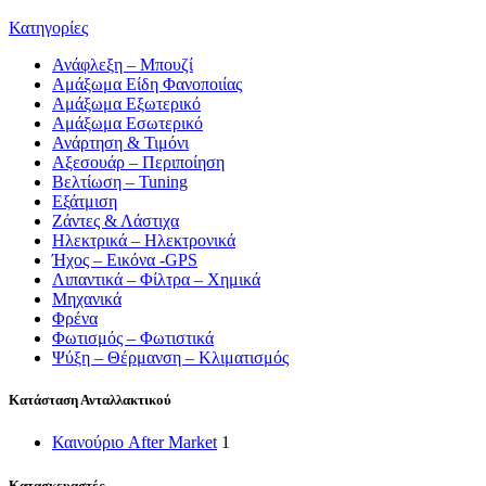
Κατηγορίες
Ανάφλεξη – Μπουζί
Αμάξωμα Είδη Φανοποιίας
Αμάξωμα Εξωτερικό
Αμάξωμα Εσωτερικό
Ανάρτηση & Τιμόνι
Αξεσουάρ – Περιποίηση
Βελτίωση – Tuning
Εξάτμιση
Ζάντες & Λάστιχα
Ηλεκτρικά – Ηλεκτρονικά
Ήχος – Εικόνα -GPS
Λιπαντικά – Φίλτρα – Χημικά
Μηχανικά
Φρένα
Φωτισμός – Φωτιστικά
Ψύξη – Θέρμανση – Κλιματισμός
Κατάσταση Ανταλλακτικού
Καινούριο After Market
1
Κατασκευαστές