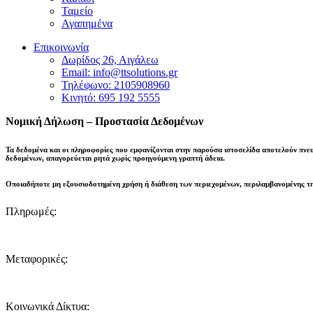
Ταμείο
Αγαπημένα
Επικοινωνία
Δωρίδος 26, Αιγάλεω
Email: info@ttsolutions.gr
Τηλέφωνο: 2105908960
Κινητό: 695 192 5555
Νομική Δήλωση – Προστασία Δεδομένων
Τα δεδομένα και οι πληροφορίες που εμφανίζονται στην παρούσα ιστοσελίδα αποτελούν πνε
δεδομένων,
απαγορεύεται ρητά χωρίς προηγούμενη γραπτή άδεια
.
Οποιαδήποτε μη εξουσιοδοτημένη χρήση ή διάθεση των περιεχομένων, περιλαμβανομένης τη
Πληρωμές:
Μεταφορικές:
Κοινωνικά Δίκτυα: