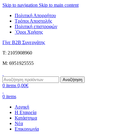
Skip to navigation
Skip to main content
Πολιτική Απορρήτου
Τρόποι Αποστολής
Πολιτική επιστροφών
΄Οροι Χρήσης
Γίνε B2B Συνεργάτης
Τ: 2105908960
M: 6951925555
Αναζήτηση
0
items
0,00
€
0
items
Αρχική
Η Εταιρεία
Κατάστημα
Νέα
Επικοινωνία