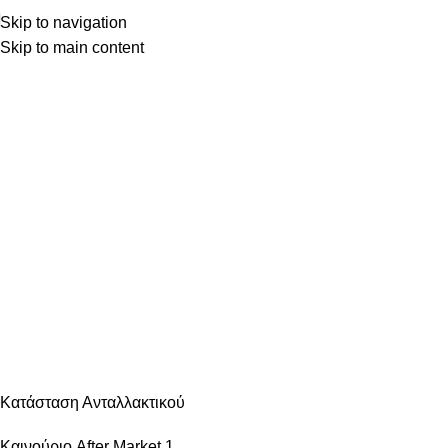
Skip to navigation
Skip to main content
Κατηγορίες
ΑΝΆΦΛΕΞΗ – ΜΠΟΥΖΊ
ΑΜΆΞΩΜΑ ΕΊΔΗ ΦΑΝΟΠΟΙΊΑΣ
ΑΜΆΞΩΜΑ ΕΞΩΤΕΡΙΚΌ
ΑΜΆΞΩΜΑ ΕΣΩΤΕΡΙΚΌ
ΑΝΆΡΤΗΣΗ & ΤΙΜΌΝΙ
ΑΞΕΣΟΥΆΡ – ΠΕΡΙΠΟΊΗΣΗ
ΒΕΛΤΊΩΣΗ – TUNING
ΕΞΆΤΜΙΣΗ
ΖΆΝΤΕΣ & ΛΆΣΤΙΧΑ
ΗΛΕΚΤΡΙΚΆ – ΗΛΕΚΤΡΟΝΙΚΆ
ΉΧΟΣ – ΕΙΚΌΝΑ -GPS
ΛΙΠΑΝΤΙΚΆ – ΦΊΛΤΡΑ – ΧΗΜΙΚΆ
ΜΗΧΑΝΙΚΆ
ΦΡΈΝΑ
ΦΩΤΙΣΜΌΣ – ΦΩΤΙΣΤΙΚΆ
ΨΎΞΗ – ΘΈΡΜΑΝΣΗ – ΚΛΙΜΑΤΙΣΜΌΣ
Κατάσταση Ανταλλακτικού
Καινούριο After Market
1