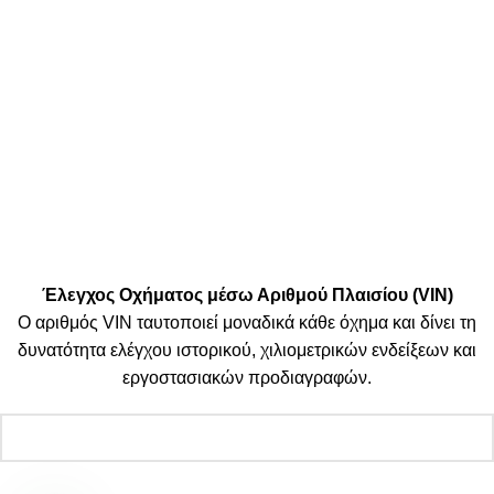
Μεταφορικές:
Κοινωνικά Δίκτυα:
© 2025 TTSolutions | Με επιφύλαξη κάθε νόμιμου δικαιώματος.
| By Thinkeasy
.
Έλεγχος Οχήματος μέσω Αριθμού Πλαισίου (VIN)
Ο αριθμός VIN ταυτοποιεί μοναδικά κάθε όχημα και δίνει τη
δυνατότητα ελέγχου ιστορικού, χιλιομετρικών ενδείξεων και
εργοστασιακών προδιαγραφών.