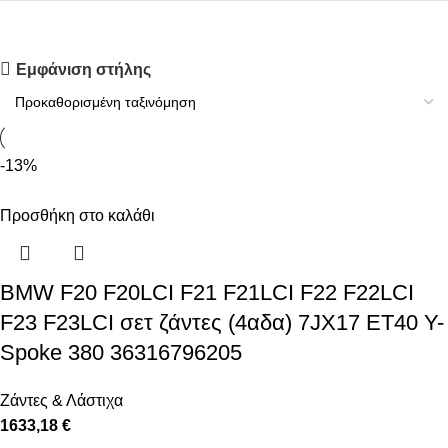
Upholstered chair
Εμφάνιση στήλης
Discount 10%
Shop Now
-13%
Προσθήκη στο καλάθι
BMW F20 F20LCI F21 F21LCI F22 F22LCI
F23 F23LCI σετ ζάντες (4αδα) 7JX17 ET40 Y-
Spoke 380 36316796205
Ζάντες & Λάστιχα
1633,18 €