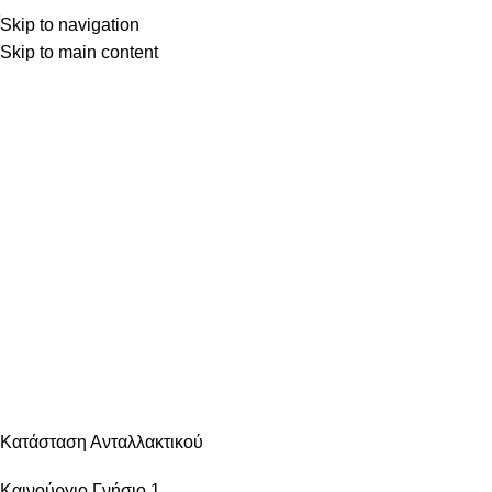
Skip to navigation
Skip to main content
Κατηγορίες
ΑΝΆΦΛΕΞΗ – ΜΠΟΥΖΊ
ΑΜΆΞΩΜΑ ΕΊΔΗ ΦΑΝΟΠΟΙΊΑΣ
ΑΜΆΞΩΜΑ ΕΞΩΤΕΡΙΚΌ
ΑΜΆΞΩΜΑ ΕΣΩΤΕΡΙΚΌ
ΑΝΆΡΤΗΣΗ & ΤΙΜΌΝΙ
ΑΞΕΣΟΥΆΡ – ΠΕΡΙΠΟΊΗΣΗ
ΒΕΛΤΊΩΣΗ – TUNING
ΕΞΆΤΜΙΣΗ
ΖΆΝΤΕΣ & ΛΆΣΤΙΧΑ
ΗΛΕΚΤΡΙΚΆ – ΗΛΕΚΤΡΟΝΙΚΆ
ΉΧΟΣ – ΕΙΚΌΝΑ -GPS
ΛΙΠΑΝΤΙΚΆ – ΦΊΛΤΡΑ – ΧΗΜΙΚΆ
ΜΗΧΑΝΙΚΆ
ΦΡΈΝΑ
ΦΩΤΙΣΜΌΣ – ΦΩΤΙΣΤΙΚΆ
ΨΎΞΗ – ΘΈΡΜΑΝΣΗ – ΚΛΙΜΑΤΙΣΜΌΣ
Κατάσταση Ανταλλακτικού
Καινούργιο Γνήσιο
1