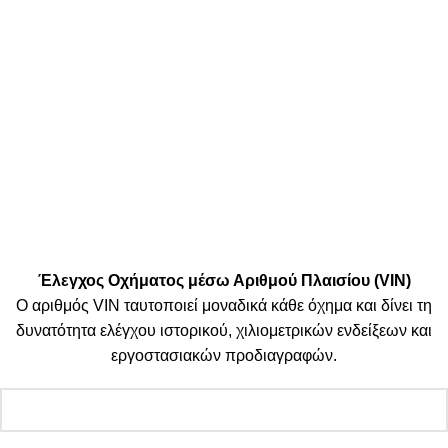
Μεταφορικές:
Κοινωνικά Δίκτυα:
© 2025 TTSolutions | Με επιφύλαξη κάθε νόμιμου δικαιώματος.
| By Thinkeasy
.
Έλεγχος Οχήματος μέσω Αριθμού Πλαισίου (VIN)
Ο αριθμός VIN ταυτοποιεί μοναδικά κάθε όχημα και δίνει τη
δυνατότητα ελέγχου ιστορικού, χιλιομετρικών ενδείξεων και
εργοστασιακών προδιαγραφών.