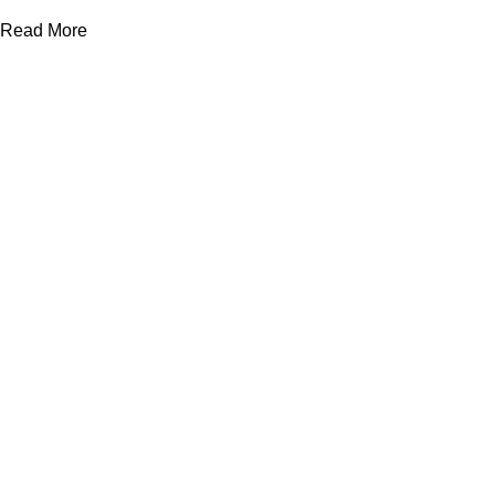
Read More
ΒΟΗΘΉΜΑΤΑ
Σχετικά με εμάς
Νέα - Συμβουλές