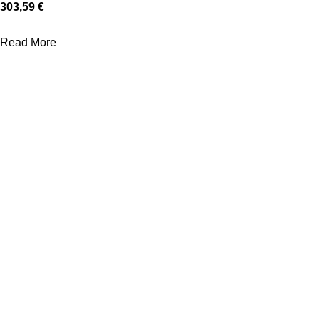
303,59 €
Read More
ΒΟΗΘΉΜΑΤΑ
ΌΡΟΙ
Σχετικά με εμάς
Πολιτική Απορρήτου
Νέα - Συμβουλές
Όροι Χρήσης
Συχνές Ερωτήσεις
Αποστολές - Επιστροφές
Επικοινωνία
Πληρωμές
Πληρωμές: