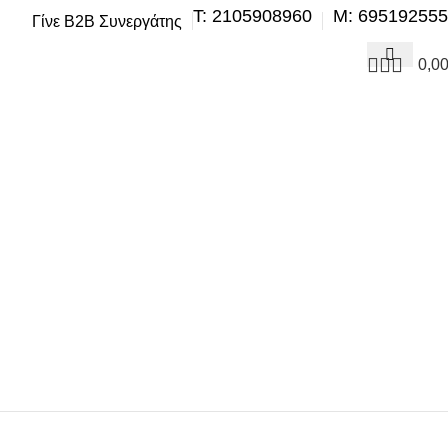
Τ: 2105908960
M: 69519255
Γίνε B2B Συνεργάτης
0,0
ΗΣΗ
ΒΕΛΤΊΩΣΗ – TUNING
ΕΞΆΤΜΙΣΗ
ΖΆΝΤΕΣ & ΛΆΣΤΙΧΑ
ΣΗ – ΚΛΙΜΑΤΙΣΜΌΣ