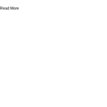
Read More
ΒΟΗΘΉΜΑΤΑ
ΌΡΟΙ
Σχετικά με εμάς
Πολιτική Απορρήτου
Νέα - Συμβουλές
Όροι Χρήσης
Συχνές Ερωτήσεις
Αποστολές - Επιστροφές
Επικοινωνία
Πληρωμές
Πληρωμές: