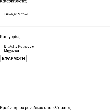
Κατασκευαστές
Κατηγορίες
ΕΦΑΡΜΟΓΉ
Upholstered chair
Εμφάνιση του μοναδικού αποτελέσματος