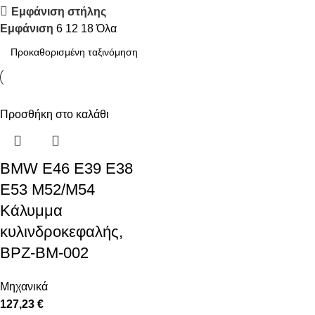
Εμφάνιση στήλης
Discount 10%
Εμφάνιση
6
12
18
Όλα
Shop Now
Προσθήκη στο καλάθι
BMW E46 E39 E38
E53 M52/M54
Κάλυμμα
κυλινδροκεφαλής,
BPZ-BM-002
Μηχανικά
127,23 €