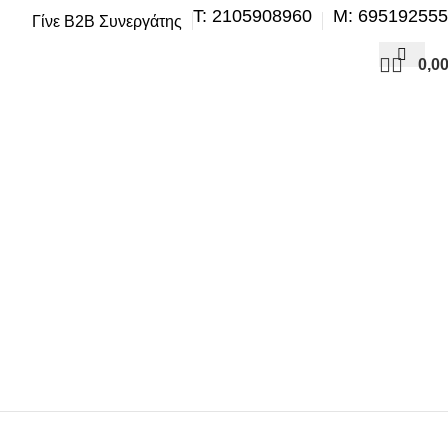
Τ: 2105908960
M: 69519255
Γίνε B2B Συνεργάτης
0,0
ΗΣΗ
ΒΕΛΤΊΩΣΗ – TUNING
ΕΞΆΤΜΙΣΗ
ΖΆΝΤΕΣ & ΛΆΣΤΙΧΑ
ΣΗ – ΚΛΙΜΑΤΙΣΜΌΣ