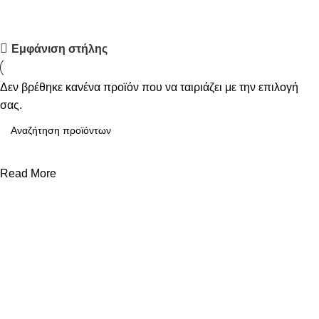
Upholstered chair
Εμφάνιση στήλης
Discount 10%
Δεν βρέθηκε κανένα προϊόν που να ταιριάζει με την επιλογή
Shop Now
σας.
Read More