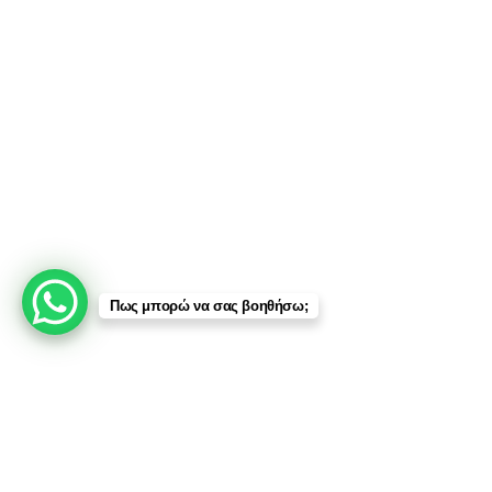
Οποιαδήποτε μη εξουσιοδοτημένη χρήση ή διάθεση των περιεχομένων,
περιλαμβανομένης της εμπλοκής τρίτων μερών, συνιστά παραβίαση των
δικαιωμάτων πνευματικής ιδιοκτησίας και
υπόκειται σε νομικές ενέργειες
.
Πληρωμές:
Μεταφορικές:
Πως μπορώ να σας βοηθήσω;
Κοινωνικά Δίκτυα:
© 2025 TTSolutions | Με επιφύλαξη κάθε νόμιμου δικαιώματος.
| By Thinkeasy
.
Έλεγχος Οχήματος μέσω Αριθμού Πλαισίου (VIN)
Ο αριθμός VIN ταυτοποιεί μοναδικά κάθε όχημα και δίνει τη
δυνατότητα ελέγχου ιστορικού, χιλιομετρικών ενδείξεων και