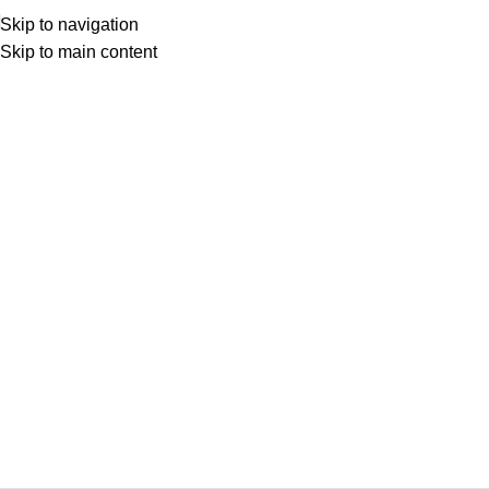
Skip to navigation
Skip to main content
Κατηγορίες
ΑΝΆΦΛΕΞΗ – ΜΠΟΥΖΊ
ΑΜΆΞΩΜΑ ΕΊΔΗ ΦΑΝΟΠΟΙΊΑΣ
ΑΜΆΞΩΜΑ ΕΞΩΤΕΡΙΚΌ
ΑΜΆΞΩΜΑ ΕΣΩΤΕΡΙΚΌ
ΑΝΆΡΤΗΣΗ & ΤΙΜΌΝΙ
ΑΞΕΣΟΥΆΡ – ΠΕΡΙΠΟΊΗΣΗ
ΒΕΛΤΊΩΣΗ – TUNING
ΕΞΆΤΜΙΣΗ
ΖΆΝΤΕΣ & ΛΆΣΤΙΧΑ
ΗΛΕΚΤΡΙΚΆ – ΗΛΕΚΤΡΟΝΙΚΆ
ΉΧΟΣ – ΕΙΚΌΝΑ -GPS
ΛΙΠΑΝΤΙΚΆ – ΦΊΛΤΡΑ – ΧΗΜΙΚΆ
ΜΗΧΑΝΙΚΆ
ΦΡΈΝΑ
ΦΩΤΙΣΜΌΣ – ΦΩΤΙΣΤΙΚΆ
ΨΎΞΗ – ΘΈΡΜΑΝΣΗ – ΚΛΙΜΑΤΙΣΜΌΣ