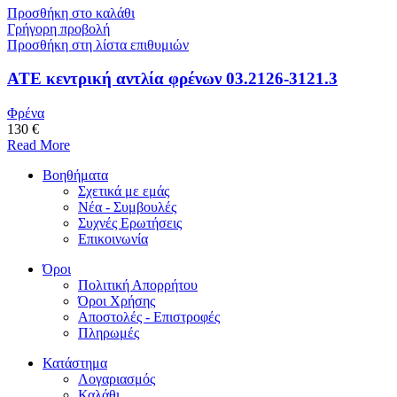
Προσθήκη στο καλάθι
Γρήγορη προβολή
Προσθήκη στη λίστα επιθυμιών
ATE κεντρική αντλία φρένων 03.2126-3121.3
Φρένα
130 €
Read More
Βοηθήματα
Σχετικά με εμάς
Νέα - Συμβουλές
Συχνές Ερωτήσεις
Επικοινωνία
Όροι
Πολιτική Απορρήτου
Όροι Χρήσης
Αποστολές - Επιστροφές
Πληρωμές
Κατάστημα
Λογαριασμός
Καλάθι