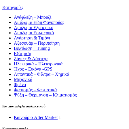
Κατηγορίες
Ανάφλεξη – Μπουζί
Αμάξωμα Είδη Φανοποιίας
Αμάξωμα Εξωτερικό
Αμάξωμα Εσωτερικό
Ανάρτηση & Τιμόνι
Αξεσουάρ – Περιποίηση
Βελτίωση – Tuning
Εξάτμιση
Ζάντες & Λάστιχα
Ηλεκτρικά – Ηλεκτρονικά
Ήχος – Εικόνα -GPS
Λιπαντικά – Φίλτρα – Χημικά
Μηχανικά
Φρένα
Φωτισμός – Φωτιστικά
Ψύξη – Θέρμανση – Κλιματισμός
Κατάσταση Ανταλλακτικού
Καινούριο After Market
1
Κατασκευαστές