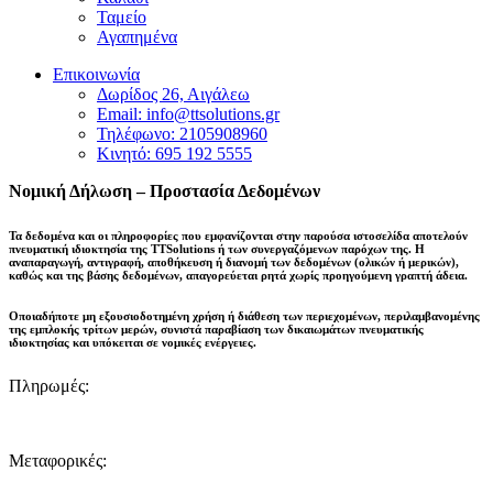
Ταμείο
Αγαπημένα
Επικοινωνία
Δωρίδος 26, Αιγάλεω
Email: info@ttsolutions.gr
Τηλέφωνο: 2105908960
Κινητό: 695 192 5555
Νομική Δήλωση – Προστασία Δεδομένων
Τα δεδομένα και οι πληροφορίες που εμφανίζονται στην παρούσα ιστοσελίδα αποτελούν
πνευματική ιδιοκτησία της
TTSolutions
ή των συνεργαζόμενων παρόχων της. Η
αναπαραγωγή, αντιγραφή, αποθήκευση ή διανομή των δεδομένων (ολικών ή μερικών),
καθώς και της βάσης δεδομένων,
απαγορεύεται ρητά χωρίς προηγούμενη γραπτή άδεια
.
Οποιαδήποτε μη εξουσιοδοτημένη χρήση ή διάθεση των περιεχομένων, περιλαμβανομένης
της εμπλοκής τρίτων μερών, συνιστά παραβίαση των δικαιωμάτων πνευματικής
ιδιοκτησίας και
υπόκειται σε νομικές ενέργειες
.
Πληρωμές:
Μεταφορικές: