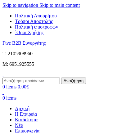
Skip to navigation
Skip to main content
Πολιτική Απορρήτου
Τρόποι Αποστολής
Πολιτική επιστροφών
΄Οροι Χρήσης
Γίνε B2B Συνεργάτης
Τ: 2105908960
M: 6951925555
Αναζήτηση
0
items
0,00
€
0
items
Αρχική
Η Εταιρεία
Κατάστημα
Νέα
Επικοινωνία