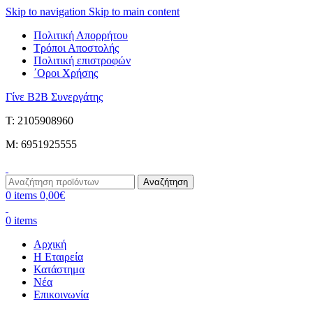
Skip to navigation
Skip to main content
Πολιτική Απορρήτου
Τρόποι Αποστολής
Πολιτική επιστροφών
΄Οροι Χρήσης
Γίνε B2B Συνεργάτης
Τ: 2105908960
M: 6951925555
Αναζήτηση
0
items
0,00
€
0
items
Αρχική
Η Εταιρεία
Κατάστημα
Νέα
Επικοινωνία