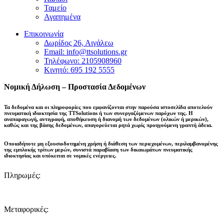
Ταμείο
Αγαπημένα
Επικοινωνία
Δωρίδος 26, Αιγάλεω
Email: info@ttsolutions.gr
Τηλέφωνο: 2105908960
Κινητό: 695 192 5555
Νομική Δήλωση – Προστασία Δεδομένων
Τα δεδομένα και οι πληροφορίες που εμφανίζονται στην παρούσα ιστοσελίδα αποτελούν
πνευματική ιδιοκτησία της
TTSolutions
ή των συνεργαζόμενων παρόχων της. Η
αναπαραγωγή, αντιγραφή, αποθήκευση ή διανομή των δεδομένων (ολικών ή μερικών),
καθώς και της βάσης δεδομένων,
απαγορεύεται ρητά χωρίς προηγούμενη γραπτή άδεια
.
Οποιαδήποτε μη εξουσιοδοτημένη χρήση ή διάθεση των περιεχομένων, περιλαμβανομένης
της εμπλοκής τρίτων μερών, συνιστά παραβίαση των δικαιωμάτων πνευματικής
ιδιοκτησίας και
υπόκειται σε νομικές ενέργειες
.
Πληρωμές:
Μεταφορικές: