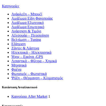
Κατηγορίες
Ανάφλεξη – Μπουζί
Αμάξωμα Είδη Φανοποιίας
Αμάξωμα Εξωτερικό
Αμάξωμα Εσωτερικό
Ανάρτηση & Τιμόνι
Αξεσουάρ – Περιποίηση
Βελτίωση – Tuning
Εξάτμιση
Ζάντες & Λάστιχα
Ηλεκτρικά – Ηλεκτρονικά
Ήχος – Εικόνα -GPS
Λιπαντικά – Φίλτρα – Χημικά
Μηχανικά
Φρένα
Φωτισμός – Φωτιστικά
Ψύξη – Θέρμανση – Κλιματισμός
Κατάσταση Ανταλλακτικού
Καινούριο After Market
1
Κατασκευαστές