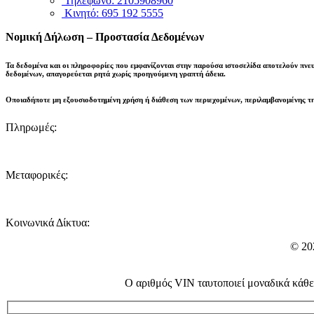
Τηλέφωνο: 2105908960
Κινητό: 695 192 5555
Νομική Δήλωση – Προστασία Δεδομένων
Τα δεδομένα και οι πληροφορίες που εμφανίζονται στην παρούσα ιστοσελίδα αποτελούν πνε
δεδομένων,
απαγορεύεται ρητά χωρίς προηγούμενη γραπτή άδεια
.
Οποιαδήποτε μη εξουσιοδοτημένη χρήση ή διάθεση των περιεχομένων, περιλαμβανομένης τη
Πληρωμές:
Μεταφορικές:
Κοινωνικά Δίκτυα:
© 20
Ο αριθμός VIN ταυτοποιεί μοναδικά κάθε 