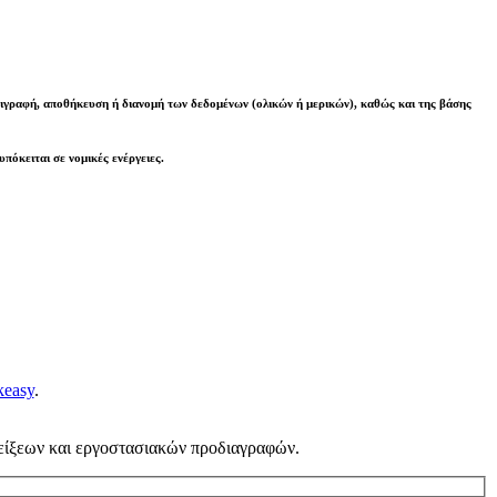
γραφή, αποθήκευση ή διανομή των δεδομένων (ολικών ή μερικών), καθώς και της βάσης
υπόκειται σε νομικές ενέργειες
.
keasy
.
νδείξεων και εργοστασιακών προδιαγραφών.