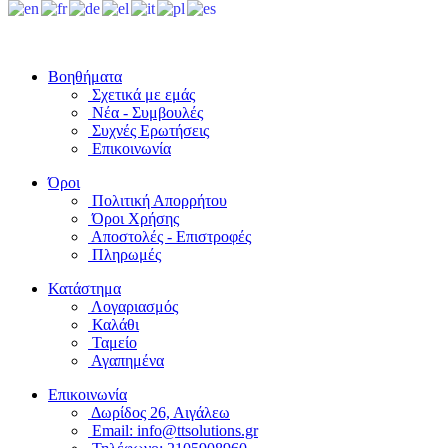
Βοηθήματα
Σχετικά με εμάς
Νέα - Συμβουλές
Συχνές Ερωτήσεις
Επικοινωνία
Όροι
Πολιτική Απορρήτου
Όροι Χρήσης
Αποστολές - Επιστροφές
Πληρωμές
Κατάστημα
Λογαριασμός
Καλάθι
Ταμείο
Αγαπημένα
Επικοινωνία
Δωρίδος 26, Αιγάλεω
Email: info@ttsolutions.gr