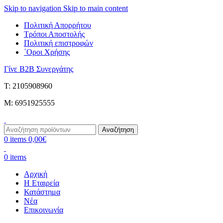
Skip to navigation
Skip to main content
Πολιτική Απορρήτου
Τρόποι Αποστολής
Πολιτική επιστροφών
΄Οροι Χρήσης
Γίνε B2B Συνεργάτης
Τ: 2105908960
M: 6951925555
Αναζήτηση
0
items
0,00
€
0
items
Αρχική
Η Εταιρεία
Κατάστημα
Νέα
Επικοινωνία