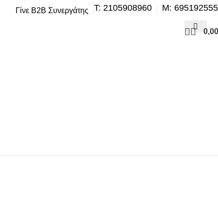
Τ: 2105908960
M: 69519255
Γίνε B2B Συνεργάτης
0,0
ΗΣΗ
ΒΕΛΤΊΩΣΗ – TUNING
ΕΞΆΤΜΙΣΗ
ΖΆΝΤΕΣ & ΛΆΣΤΙΧΑ
ΣΗ – ΚΛΙΜΑΤΙΣΜΌΣ